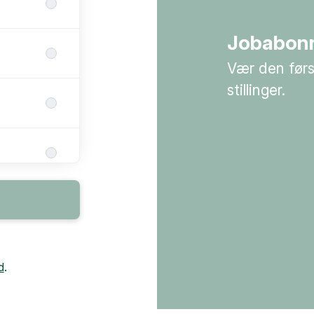
Jobabon
Vær den førs
stillinger.
rhed
d
.