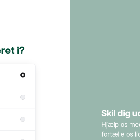
ret i?
Skil dig
Hjælp os med
fortælle os l