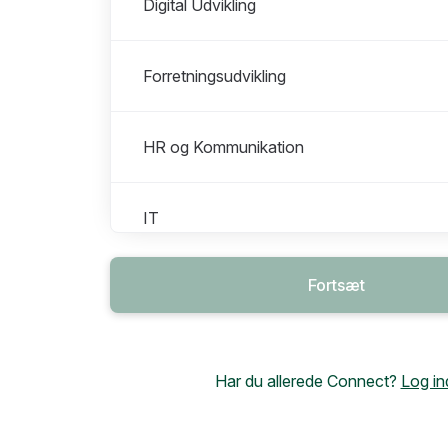
Digital Udvikling
Forretningsudvikling
HR og Kommunikation
IT
Fortsæt
Jura, Ansvarligt Spil og Informationssikke
Marketing
Har du allerede Connect?
Log in
Poker, Kasino & Bingo