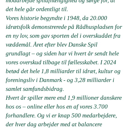
modarbejde spilafhængighed og sørge for, at
det hele går ordentligt til.
Vores historie begyndte i 1948, da 20.000
idrætsfolk demonstrerede på Rådhuspladsen for
en ny lov, som gav sporten del i overskuddet fra
væddemål. Året efter blev Danske Spil
grundlagt – og siden har vi hvert år sendt hele
vores overskud tilbage til fællesskabet. I 2024
betød det hele 1,8 milliarder til idræt, kultur og
foreningsliv i Danmark - og 3,28 milliarder i
samlet samfundsbidrag.
Hvert år spiller mere end 1,9 millioner danskere
hos os – online eller hos en af vores 3.700
forhandlere. Og vi er knap 500 medarbejdere,
der hver dag arbejder med at balancere