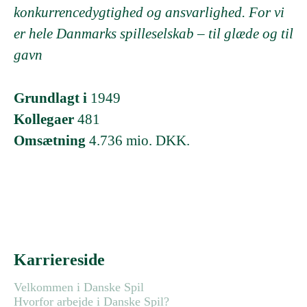
konkurrencedygtighed og ansvarlighed. For vi
er hele Danmarks spilleselskab – til glæde og til
gavn
Grundlagt i
1949
Kollegaer
481
Omsætning
4.736 mio. DKK.
Karriereside
Velkommen i Danske Spil
Hvorfor arbejde i Danske Spil?